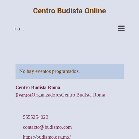
Saltar
al
contenido
Ir a...
No hay eventos programados.
Centro Budista Roma
Organizadores
Centro Budista Roma
Eventos
5555254023
contacto@budismo.com
https://budismo.org.mx/