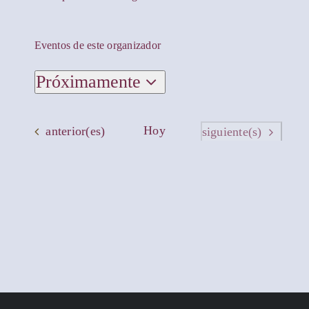
Eventos de este organizador
Próximamente
Seleccionar
fecha.
Eventos
Hoy
anterior(es)
Eventos
siguiente(s)