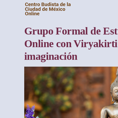
Saltar
al
contenido
Grupo Formal de Estu
Online con Viryakirti
imaginación